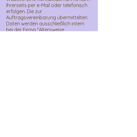
Ihrerseits per e-Mail oder telefonisch
erfolgen. Die zur
Auftragsvereinbarung übermittelten
Daten werden ausschließlich intern
bei der Firma "Altersweise
Seniorenassistenz" zur
Terminvereinbarung, Ausfüllen der
Betreuungsvereinbarung und
Rechnungsstellung (Buchhaltung)
gespeichert und gesichert. Sie
erhalten bei Unterzeichnung der
Betreuungsvereinbarung eine eigene,
schriftliche Datenschutzvereinbarung
zur Unterzeichnung. Ihre Daten
werden ohne Ihre Einwilligung nicht an
Dritte weitergegeben oder
veröffentlicht.
Sofern Sie keinen Widerspruch
per e-
Mail an
altersweise@seniorenassistenz.at
an uns senden, erklären Sie sich mit