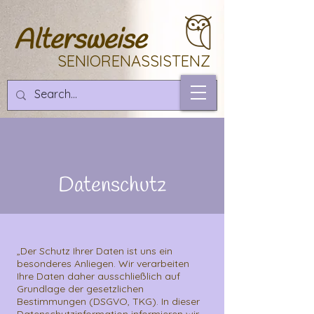
Altersweise
SENIORENASSISTENZ
Datenschutz
„Der Schutz Ihrer Daten ist uns ein
besonderes Anliegen. Wir verarbeiten
Ihre Daten daher ausschließlich auf
Grundlage der gesetzlichen
Bestimmungen (DSGVO, TKG). In dieser